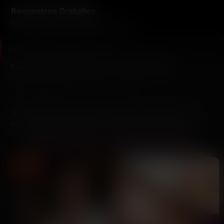
Rencontres Gratuites
Gratuit pour de vrai. Rencontres pour de vrai.
Rencontres Gratuites
>
Moselle
>
Metz
Rencontre Gratuite à Metz — profils vérifiés
10
Dernière connexion il y a 2h14
profils
Trouver quelqu’un à Metz sans payer un abonnement, c’est
possible mais faut savoir où chercher. Entre les sites qui
veulent ta carte bleue avant même de voir un profil et ceux où
OSMOSE DE METZ — ANNONCES RÉCENTES
personne ne répond, c’est vite le parcours du combattant.
Pourtant, y’a des Messins et Messines qui cherchent
exactement la même chose que toi : discuter, voir si ça colle,
et peut-être aller plus loin.
Ici, tu trouves des profils locaux actifs — des gens du coin,
pas des comptes fantômes à 200 bornes. Des trentenaires qui
bossent dans le tertiaire et manquent de temps pour sortir,