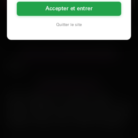
Quimper la nuit
QUIMPER
QUIMPER
?
Accepter et entrer
Il est 2h du mat' et je me tourne
Émancipée depuis longtemps, elle
dans tous les sens. Je suis une
fréquente les scènes libertines de
beurette de 23 ans qui…
Rennes et Quimper…
Quitter le site
LES VILLES DU DÉPARTEMENT
FINISTÈRE
Brest
LES PRINCIPALES VILLES
Paris
Marseille
Lyon
Toulouse
Nice
Nantes
Montpellier
Strasbourg
Bordeaux
Lille
Rennes
Reims
Toulon
Saint-Étienne
Le Havre
Grenoble
Angers
Dijon
Nîmes
Villeurbanne