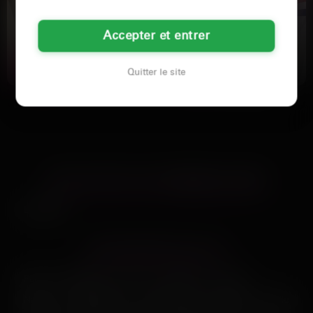
prends le temps de filtrer.
Grosse et fière
Le déclic sous le
Accepter et entrer
de l’être
soleil d’Angers
ANGERS
ANGERS
Quitter le site
Hey toi ! Je suis en mode envie là.
Salut tout le monde ! Moi c'est Léa,
une meuf bien en chair qui cherche
omg j'ai 24 ans et je débarque
un mec chaud pour…
fraîchement dans le…
LES AUTRES VILLES DE
MAINE-ET-LOIRE
Le Mans
LES PRINCIPALES VILLES
Paris
Marseille
Lyon
Toulouse
Nice
Nantes
Montpellier
Strasbourg
Bordeaux
Lille